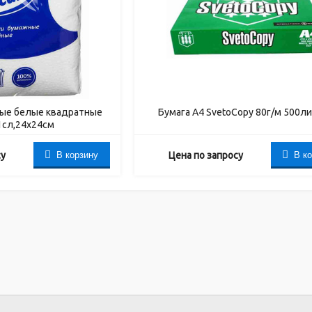
ые белые квадратные
Бумага А4 SvetoCopy 80г/м 500л
1сл,24х24см
В корзину
В к
су
Цена по запросу