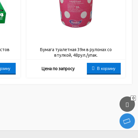
истов
Бумага туалетная 39м в рулонах со
втулкой, 48рул./упак.
орзину
В корзину
Цена по запросу
0