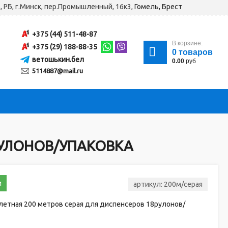
, РБ, г.Минск, пер.Промышленный, 16к3,
Гомель, Брест
+375 (44) 511-48-87
В корзине:
+375 (29) 188-88-35
0
товаров
ветошькин.бел
0.00
руб
5114887@mail.ru
РУЛОНОВ/УПАКОВКА
и
артикул:
200м/серая
летная 200 метров серая для диспенсеров 18рулонов/