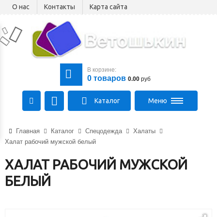
О нас
Контакты
Карта сайта
В корзине:
0
товаров
0.00
руб
Каталог
Меню
220075, РБ, г.Минск,
пер.Промышленный, 16к3
Главная
Каталог
Спецодежда
Халаты
Гомель, Брест
Халат рабочий мужской белый
Время работы:
ХАЛАТ РАБОЧИЙ МУЖСКОЙ
Пн-Чт:
08:30 - 17:00
,
Пт:
08:30 - 16:00
,
БЕЛЫЙ
Сб, Вс:
выходной
+375 (44) 511-48-87
+375 (29) 188-88-35