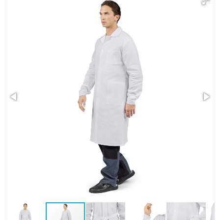
ветошькин.бел
5114887@mail.ru