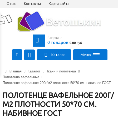
О нас
Контакты
Карта сайта
В корзине:
0
товаров
0.00
руб
Каталог
Меню
220075, РБ, г.Минск,
пер.Промышленный, 16к3
Главная
Каталог
Ткани и полотенца
Гомель, Брест
Полотенца вафельные
Полотенце вафельное 200г/м2 плотности 50*70 см. набивное ГОСТ
Время работы:
Пн-Чт:
08:30 - 17:00
,
ПОЛОТЕНЦЕ ВАФЕЛЬНОЕ 200Г/
Пт:
08:30 - 16:00
,
Сб, Вс:
выходной
М2 ПЛОТНОСТИ 50*70 СМ.
+375 (44) 511-48-87
НАБИВНОЕ ГОСТ
+375 (29) 188-88-35