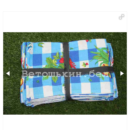
ветошькин.бел
5114887@mail.ru