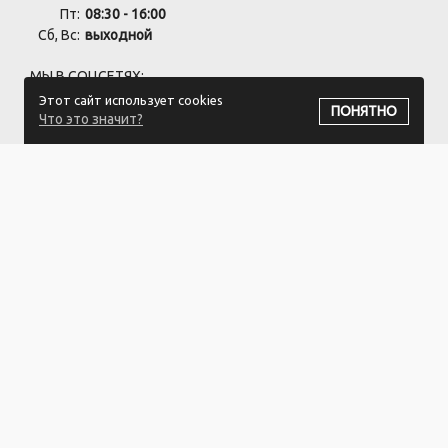
Пт:
08:30 - 16:00
Сб, Вс:
выходной
МЫ В СОЦСЕТЯХ:
Этот сайт использует cookies
ПОНЯТНО
Что это значит?
ПОДПИСАТЬСЯ НА РАССЫЛКУ
Частное предприятие "Ветошькин" УНП:691795876
220075, РБ, г.Минск, пер.Промышленный, 16к3
Свидетельство 691795876 от 14.08.2015 Выдано Минским
райисполкомом.
Регистрация в Торговом реестре РБ: №691795876 от 14.08.2015
© 2016-2026 Ветошкин.бел