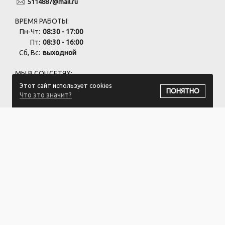
5114887@mail.ru
ВРЕМЯ РАБОТЫ:
Пн-Чт:
08:30 - 17:00
Пт:
08:30 - 16:00
Сб, Вс:
выходной
МЫ В СОЦСЕТЯХ:
Этот сайт использует cookies
ПОНЯТНО
Что это значит?
ПОДПИСАТЬСЯ НА РАССЫЛКУ
Частное предприятие "Ветошькин" УНП:691795876
220075, РБ, г.Минск, пер.Промышленный, 16к3
Свидетельство 691795876 от 14.08.2015 Выдано Минским
райисполкомом.
Регистрация в Торговом реестре РБ: №691795876 от 14.08.2015