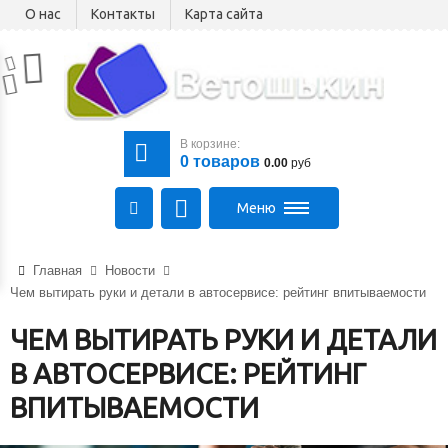
О нас
Контакты
Карта сайта
В корзине:
0
товаров
0.00
руб
Меню
220075, РБ, г.Минск,
пер.Промышленный, 16к3
Главная
Новости
Гомель, Брест
Чем вытирать руки и детали в автосервисе: рейтинг впитываемости
Время работы:
ЧЕМ ВЫТИРАТЬ РУКИ И ДЕТАЛИ
Пн-Чт:
08:30 - 17:00
,
Пт:
08:30 - 16:00
,
В АВТОСЕРВИСЕ: РЕЙТИНГ
Сб, Вс:
выходной
ВПИТЫВАЕМОСТИ
+375 (44) 511-48-87
+375 (29) 188-88-35