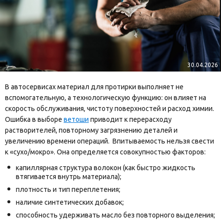
ветошькин.бел
5114887@mail.ru
30.04.2026
В автосервисах материал для протирки выполняет не
вспомогательную, а технологическую функцию: он влияет на
скорость обслуживания, чистоту поверхностей и расход химии.
Ошибка в выборе
ветоши
приводит к перерасходу
растворителей, повторному загрязнению деталей и
увеличению времени операций. Впитываемость нельзя свести
к «сухо/мокро». Она определяется совокупностью факторов:
капиллярная структура волокон (как быстро жидкость
втягивается внутрь материала);
плотность и тип переплетения;
наличие синтетических добавок;
способность удерживать масло без повторного выделения;